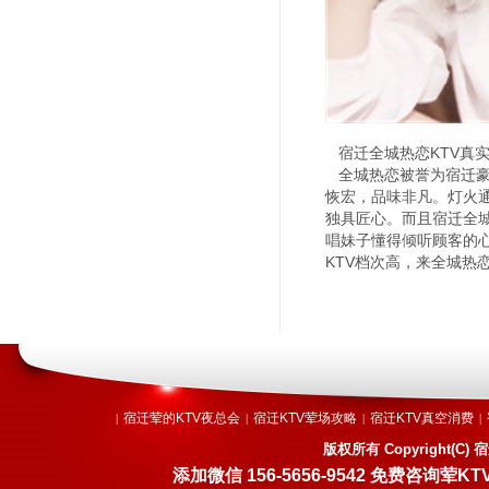
宿迁全城热恋KTV真
全城热恋被誉为宿迁豪
恢宏，品味非凡。灯火
独具匠心。而且宿迁全城
唱妹子懂得倾听顾客的
KTV档次高，来全城热
宿迁荤的KTV夜总会
宿迁KTV荤场攻略
宿迁KTV真空消费
|
|
|
|
版权所有 Copyright(
添加微信 156-5656-9542 免费咨