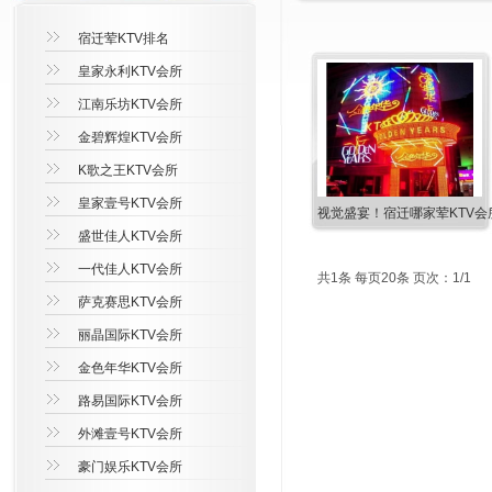
宿迁荤KTV排名
皇家永利KTV会所
江南乐坊KTV会所
金碧辉煌KTV会所
K歌之王KTV会所
皇家壹号KTV会所
视觉盛宴！宿迁哪家荤KTV会
盛世佳人KTV会所
一代佳人KTV会所
共1条 每页20条 页次：1/1
萨克赛思KTV会所
丽晶国际KTV会所
金色年华KTV会所
路易国际KTV会所
外滩壹号KTV会所
豪门娱乐KTV会所